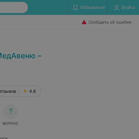
Избранное
Войти
Сообщить об ошибке
МедАвеню –
отзывов
4.6
ВОПРОС
уги