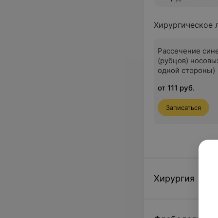
Хирургическое 
Рассечение син
(рубцов) носовых
одной стороны)
от 111 руб.
Записаться
Хирургия