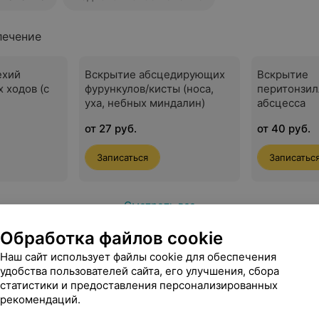
лечение
ехий
Вскрытие абсцедирующих
Вскрытие
 ходов (с
фурункулов/кисты (носа,
перитонзил
уха, небных миндалин)
абсцесса
от 27 руб.
от 40 руб.
Записаться
Записатьс
Смотреть все
Обработка файлов cookie
Наш сайт использует файлы cookie для обеспечения
удобства пользователей сайта, его улучшения, сбора
статистики и предоставления персонализированных
рекомендаций.