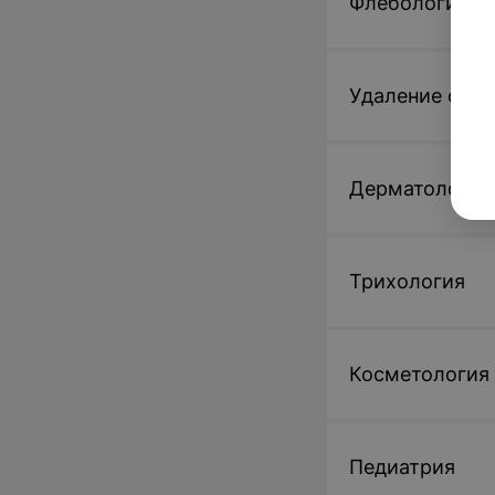
Флебология
Удаление обр
Дерматология
Трихология
Косметология
Педиатрия