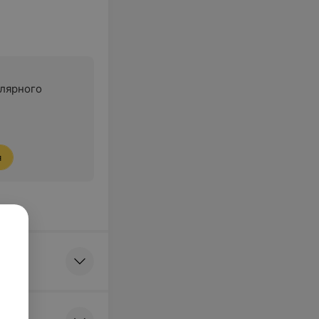
лярного
я