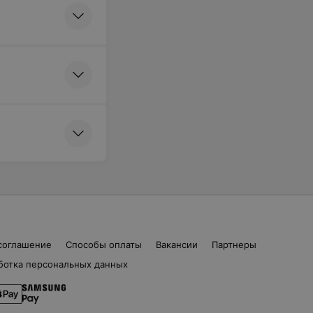
я плазмой
гащенной
ми -
нг, 1 зона
2-х пробирок)
я
фтинг Nano
соглашение
Способы оплаты
Вакансии
Партнеры
ботка персональных данных
я