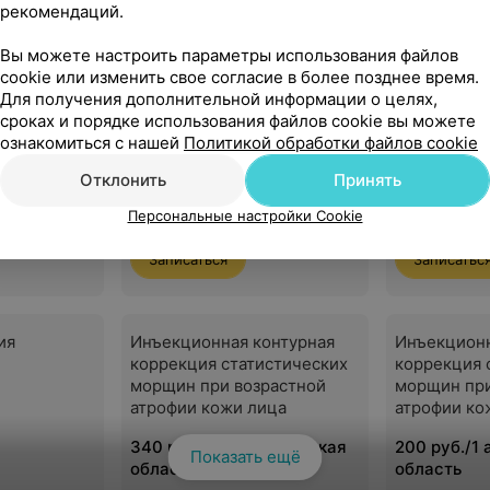
косметология
Лазерная косметология
Уходовая к
рекомендаций.
Вы можете настроить параметры использования файлов
осметология
cookie или изменить свое согласие в более позднее время.
Для получения дополнительной информации о целях,
сроках и порядке использования файлов cookie вы можете
Мезотерапия кожи
Мезотерап
ознакомиться с нашей
Политикой обработки файлов cookie
периорбита
Отклонить
Принять
190 руб./1 анатомическая
130 руб./1
область
область
Персональные настройки Cookie
Записаться
Записатьс
ия
Инъекционная контурная
Инъекционн
коррекция статистических
коррекция 
морщин при возрастной
морщин при
атрофии кожи лица
атрофии ко
340 руб./1 анатомическая
200 руб./1
Показать ещё
область
область