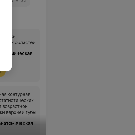
осметология
ия кожи
льных областей
 анатомическая
я
ая контурная
статистических
 возрастной
жи верхней губы
 анатомическая