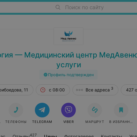
Поиск по сайту
гия — Медицинский центр МедАвеню
услуги
Профиль подтвержден
3
рибоедова, 11
с 08:00
Все адреса
427 
СЯ
ТЕЛЕФОНЫ
TELEGRAM
VIBER
МАРШРУТ
В ИЗБРАННОЕ
427
нас
Отзывы
Цены
Фотогалерея
Контакты
Усл