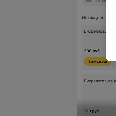
Инъекционная 
Инъекционная к
Биорепарация
300 руб.
Записаться
Биоревитализац
220 руб.