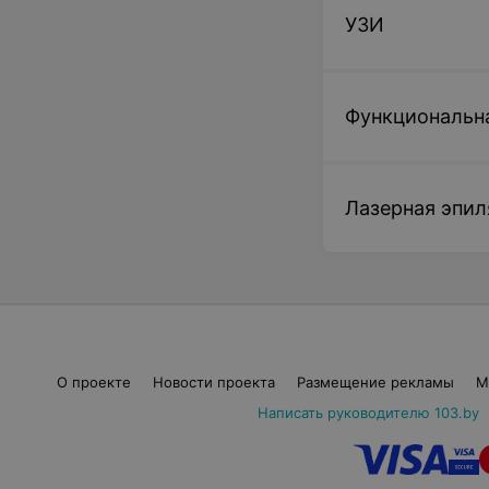
УЗИ
Full Face «Релат
Функциональн
450,51 руб.
Лазерная эпил
Записаться
Нитевой лифтинг
от 1 000 руб.
О проекте
Новости проекта
Размещение рекламы
М
Написать руководителю 103.by
Записаться