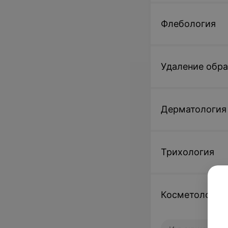
Флебология
Удаление обр
Дерматология
Трихология
Косметология