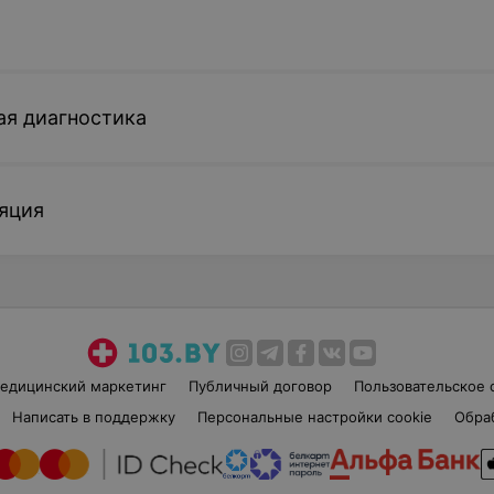
окс»
Мезотерапия плазмой
Мезотерапи
крови, обогащенной
крови, обо
ая диагностика
тромбоцитами -
тромбоцита
плазмолифтинг, 1 зона
плазмолифти
(введение 1 пробирки)
(введение 
от 220 руб.
от 260 руб.
яция
Записаться
Записатьс
 Visage
Нитевой лифтинг Elegance
Нитевой ли
Spring
от 700 руб.
от 252 руб.
едицинский маркетинг
Публичный договор
Пользовательское 
Написать в поддержку
Персональные настройки cookie
Обра
Записаться
Записатьс